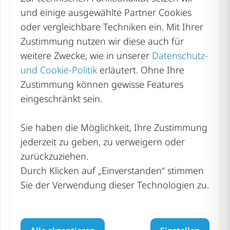
und einige ausgewählte Partner Cookies
Hessen
oder vergleichbare Techniken ein. Mit Ihrer
Mecklenburg-Vorpommern
Zustimmung nutzen wir diese auch für
weitere Zwecke, wie in unserer
Datenschutz-
Niedersachsen
und Cookie-Politik
erläutert. Ohne Ihre
Nordrhein-Westfalen
Zustimmung können gewisse Features
Rheinland-Pfalz
eingeschränkt sein.
Saarland
Sie haben die Möglichkeit, Ihre Zustimmung
Sachsen
jederzeit zu geben, zu verweigern oder
zurückzuziehen.
Sachsen-Anhalt
Durch Klicken auf „Einverstanden“ stimmen
Schleswig-Holstein
Sie der Verwendung dieser Technologien zu.
Thüringen