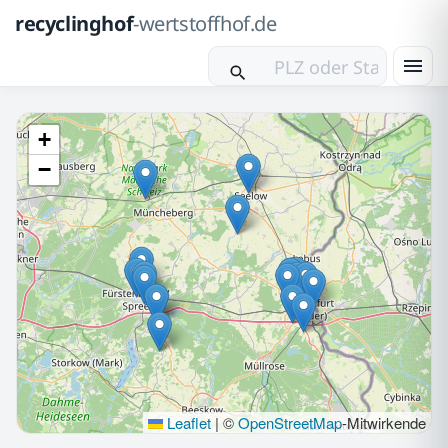
recyclinghof
-wertstoffhof.de
+
−
Leaflet
|
©
OpenStreetMap
-Mitwirkende