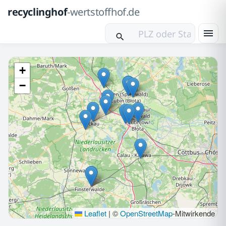
recyclinghof
-wertstoffhof.de
+
−
Leaflet
|
©
OpenStreetMap
-Mitwirkende