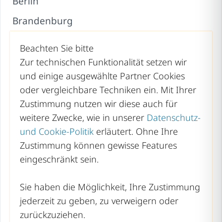
Berlin
Brandenburg
Bremen
Beachten Sie bitte
Hamburg
Zur technischen Funktionalität setzen wir
und einige ausgewählte Partner Cookies
Hessen
oder vergleichbare Techniken ein. Mit Ihrer
Mecklenburg-Vorpommern
Zustimmung nutzen wir diese auch für
weitere Zwecke, wie in unserer
Datenschutz-
Niedersachsen
und Cookie-Politik
erläutert. Ohne Ihre
Nordrhein-Westfalen
Zustimmung können gewisse Features
Rheinland-Pfalz
eingeschränkt sein.
Saarland
Sie haben die Möglichkeit, Ihre Zustimmung
Sachsen
jederzeit zu geben, zu verweigern oder
zurückzuziehen.
Sachsen-Anhalt