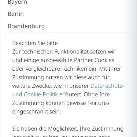
Bayern
Berlin
Brandenburg
Bremen
Beachten Sie bitte
Hamburg
Zur technischen Funktionalität setzen wir
und einige ausgewählte Partner Cookies
Hessen
oder vergleichbare Techniken ein. Mit Ihrer
Mecklenburg-Vorpommern
Zustimmung nutzen wir diese auch für
weitere Zwecke, wie in unserer
Datenschutz-
Niedersachsen
und Cookie-Politik
erläutert. Ohne Ihre
Nordrhein-Westfalen
Zustimmung können gewisse Features
Rheinland-Pfalz
eingeschränkt sein.
Saarland
Sie haben die Möglichkeit, Ihre Zustimmung
Sachsen