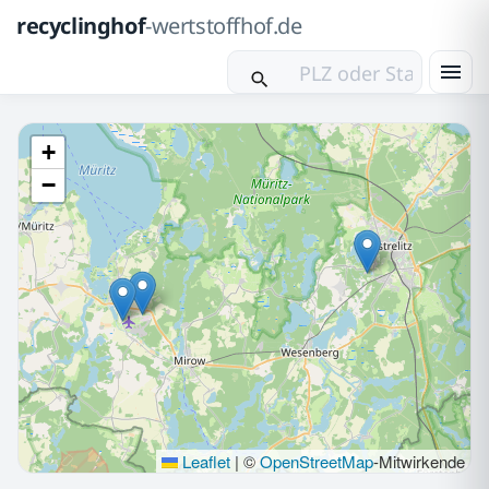
recyclinghof
-wertstoffhof.de
+
−
Leaflet
|
©
OpenStreetMap
-Mitwirkende