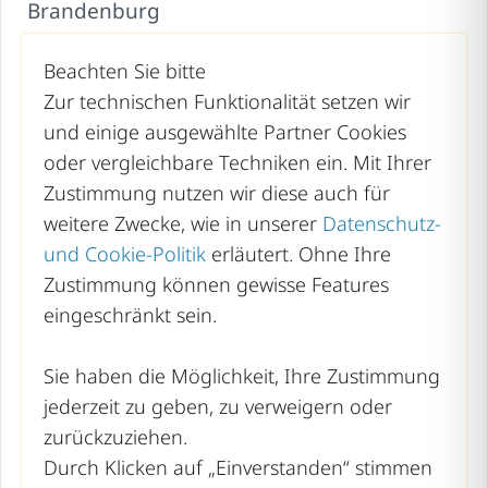
Brandenburg
Bremen
Beachten Sie bitte
Hamburg
Zur technischen Funktionalität setzen wir
und einige ausgewählte Partner Cookies
Hessen
oder vergleichbare Techniken ein. Mit Ihrer
Mecklenburg-Vorpommern
Zustimmung nutzen wir diese auch für
weitere Zwecke, wie in unserer
Datenschutz-
Niedersachsen
und Cookie-Politik
erläutert. Ohne Ihre
Nordrhein-Westfalen
Zustimmung können gewisse Features
Rheinland-Pfalz
eingeschränkt sein.
Saarland
Sie haben die Möglichkeit, Ihre Zustimmung
Sachsen
jederzeit zu geben, zu verweigern oder
zurückzuziehen.
Sachsen-Anhalt
Durch Klicken auf „Einverstanden“ stimmen