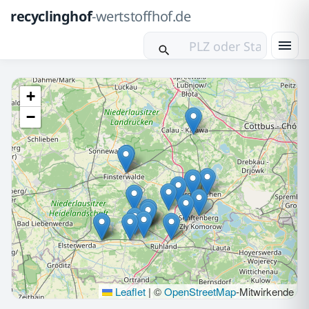
recyclinghof
-wertstoffhof.de
+
−
Leaflet
|
©
OpenStreetMap
-Mitwirkende