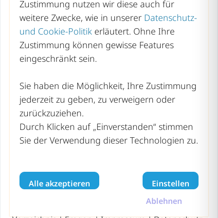
Mecklenburg-Vorpommern
Zustimmung nutzen wir diese auch für
weitere Zwecke, wie in unserer
Datenschutz-
Niedersachsen
und Cookie-Politik
erläutert. Ohne Ihre
Nordrhein-Westfalen
Zustimmung können gewisse Features
Rheinland-Pfalz
eingeschränkt sein.
Saarland
Sie haben die Möglichkeit, Ihre Zustimmung
Sachsen
jederzeit zu geben, zu verweigern oder
zurückzuziehen.
Sachsen-Anhalt
Durch Klicken auf „Einverstanden“ stimmen
Schleswig-Holstein
Sie der Verwendung dieser Technologien zu.
Thüringen
Alle akzeptieren
Einstellen
recyclinghof-wertstoffhof.de | Copyright © 2026 –
Ablehnen
Alle Rechte vorbehalten