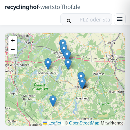
recyclinghof
-wertstoffhof.de
+
−
Leaflet
|
©
OpenStreetMap
-Mitwirkende