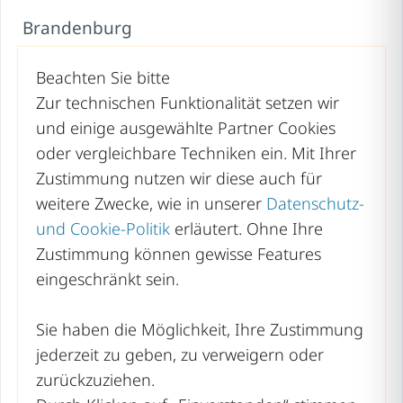
Brandenburg
Bremen
Beachten Sie bitte
Hamburg
Zur technischen Funktionalität setzen wir
und einige ausgewählte Partner Cookies
Hessen
oder vergleichbare Techniken ein. Mit Ihrer
Mecklenburg-Vorpommern
Zustimmung nutzen wir diese auch für
weitere Zwecke, wie in unserer
Datenschutz-
Niedersachsen
und Cookie-Politik
erläutert. Ohne Ihre
Nordrhein-Westfalen
Zustimmung können gewisse Features
Rheinland-Pfalz
eingeschränkt sein.
Saarland
Sie haben die Möglichkeit, Ihre Zustimmung
Sachsen
jederzeit zu geben, zu verweigern oder
zurückzuziehen.
Sachsen-Anhalt