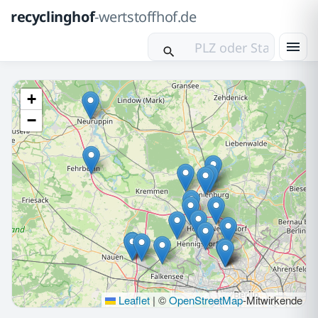
recyclinghof
-wertstoffhof.de
+
−
Leaflet
|
©
OpenStreetMap
-Mitwirkende