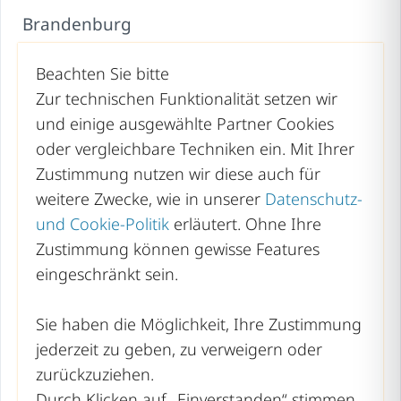
Brandenburg
Bremen
Beachten Sie bitte
Hamburg
Zur technischen Funktionalität setzen wir
und einige ausgewählte Partner Cookies
Hessen
oder vergleichbare Techniken ein. Mit Ihrer
Mecklenburg-Vorpommern
Zustimmung nutzen wir diese auch für
weitere Zwecke, wie in unserer
Datenschutz-
Niedersachsen
und Cookie-Politik
erläutert. Ohne Ihre
Nordrhein-Westfalen
Zustimmung können gewisse Features
Rheinland-Pfalz
eingeschränkt sein.
Saarland
Sie haben die Möglichkeit, Ihre Zustimmung
Sachsen
jederzeit zu geben, zu verweigern oder
zurückzuziehen.
Sachsen-Anhalt
Durch Klicken auf „Einverstanden“ stimmen