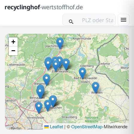
recyclinghof
-wertstoffhof.de
+
−
Leaflet
|
©
OpenStreetMap
-Mitwirkende