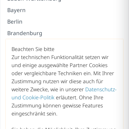
Bayern
Berlin
Brandenburg
Bremen
Beachten Sie bitte
Hamburg
Zur technischen Funktionalität setzen wir
und einige ausgewählte Partner Cookies
Hessen
oder vergleichbare Techniken ein. Mit Ihrer
Mecklenburg-Vorpommern
Zustimmung nutzen wir diese auch für
weitere Zwecke, wie in unserer
Datenschutz-
Niedersachsen
und Cookie-Politik
erläutert. Ohne Ihre
Nordrhein-Westfalen
Zustimmung können gewisse Features
eingeschränkt sein.
Rheinland-Pfalz
Saarland