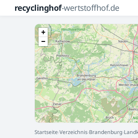
recyclinghof
-wertstoffhof.de
+
−
Startseite
›
Verzeichnis
›
Brandenburg
›
Landk