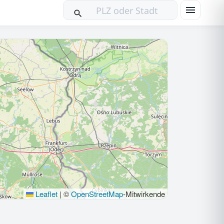
Leaflet
|
©
OpenStreetMap
-Mitwirkende