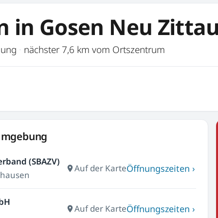
n in Gosen Neu Zitta
rnung
·
nächster 7,6 km vom Ortszentrum
 Umgebung
erband (SBAZV)
Öffnungszeiten ›
Auf der Karte
erhausen
mbH
Öffnungszeiten ›
Auf der Karte