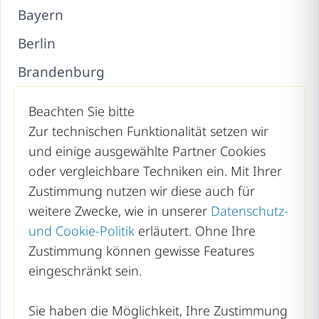
Bayern
Berlin
Brandenburg
Bremen
Beachten Sie bitte
Hamburg
Zur technischen Funktionalität setzen wir
und einige ausgewählte Partner Cookies
Hessen
oder vergleichbare Techniken ein. Mit Ihrer
Mecklenburg-Vorpommern
Zustimmung nutzen wir diese auch für
weitere Zwecke, wie in unserer
Datenschutz-
Niedersachsen
und Cookie-Politik
erläutert. Ohne Ihre
Nordrhein-Westfalen
Zustimmung können gewisse Features
Rheinland-Pfalz
eingeschränkt sein.
Saarland
Sie haben die Möglichkeit, Ihre Zustimmung