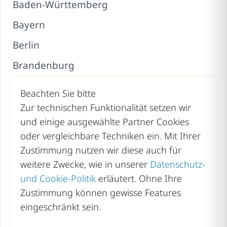
Baden-Württemberg
Bayern
Berlin
Brandenburg
Bremen
Beachten Sie bitte
Hamburg
Zur technischen Funktionalität setzen wir
und einige ausgewählte Partner Cookies
Hessen
oder vergleichbare Techniken ein. Mit Ihrer
Mecklenburg-Vorpommern
Zustimmung nutzen wir diese auch für
weitere Zwecke, wie in unserer
Datenschutz-
Niedersachsen
und Cookie-Politik
erläutert. Ohne Ihre
Nordrhein-Westfalen
Zustimmung können gewisse Features
eingeschränkt sein.
Rheinland-Pfalz