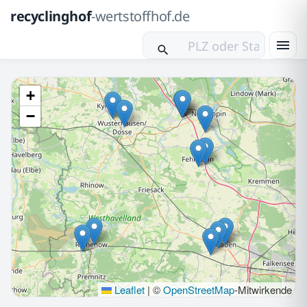
recyclinghof
-wertstoffhof.de
+
−
Leaflet
|
©
OpenStreetMap
-Mitwirkende