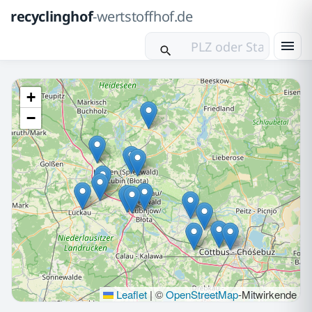
recyclinghof
-wertstoffhof.de
+
−
Leaflet
|
©
OpenStreetMap
-Mitwirkende