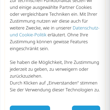
Zur technischen Funktionalität setzen wir
und einige ausgewählte Partner Cookies
Hessen
oder vergleichbare Techniken ein. Mit Ihrer
Mecklenburg-Vorpommern
Zustimmung nutzen wir diese auch für
weitere Zwecke, wie in unserer
Datenschutz-
Niedersachsen
und Cookie-Politik
erläutert. Ohne Ihre
Nordrhein-Westfalen
Zustimmung können gewisse Features
eingeschränkt sein.
Rheinland-Pfalz
Saarland
Sie haben die Möglichkeit, Ihre Zustimmung
Sachsen
jederzeit zu geben, zu verweigern oder
zurückzuziehen.
Sachsen-Anhalt
Durch Klicken auf „Einverstanden“ stimmen
Schleswig-Holstein
Sie der Verwendung dieser Technologien zu.
Thüringen