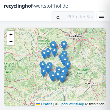
recyclinghof
-wertstoffhof.de
+
−
Leaflet
|
©
OpenStreetMap
-Mitwirkende