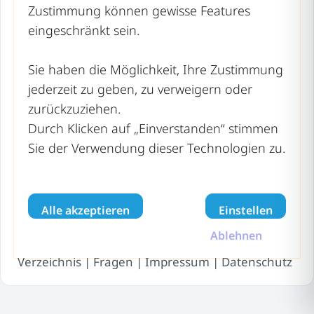
Nordrhein-Westfalen
Zustimmung können gewisse Features
Rheinland-Pfalz
eingeschränkt sein.
Saarland
Sie haben die Möglichkeit, Ihre Zustimmung
Sachsen
jederzeit zu geben, zu verweigern oder
zurückzuziehen.
Sachsen-Anhalt
Durch Klicken auf „Einverstanden“ stimmen
Schleswig-Holstein
Sie der Verwendung dieser Technologien zu.
Thüringen
Alle akzeptieren
Einstellen
recyclinghof-wertstoffhof.de | Copyright © 2026 –
Ablehnen
Alle Rechte vorbehalten
Verzeichnis
|
Fragen
|
Impressum
|
Datenschutz