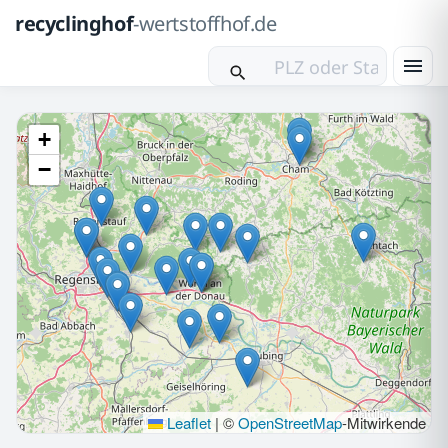
recyclinghof
-wertstoffhof.de
+
−
Leaflet
|
©
OpenStreetMap
-Mitwirkende