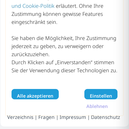
und Cookie-Politik
erläutert. Ohne Ihre
Nordrhein-Westfalen
Zustimmung können gewisse Features
eingeschränkt sein.
Rheinland-Pfalz
Saarland
Sie haben die Möglichkeit, Ihre Zustimmung
Sachsen
jederzeit zu geben, zu verweigern oder
zurückzuziehen.
Sachsen-Anhalt
Durch Klicken auf „Einverstanden“ stimmen
Schleswig-Holstein
Sie der Verwendung dieser Technologien zu.
Thüringen
Alle akzeptieren
Einstellen
recyclinghof-wertstoffhof.de | Copyright © 2026 –
Ablehnen
Alle Rechte vorbehalten
Verzeichnis
|
Fragen
|
Impressum
|
Datenschutz